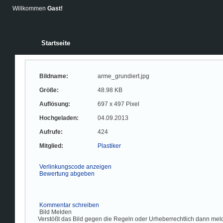
Willkommen
Gast!
Startseite
Bildname:
arme_grundiert.jpg
Größe:
48.98 KB
Auflösung:
697 x 497 Pixel
Hochgeladen:
04.09.2013
Aufrufe:
424
Mitglied:
Plastiker
Verlinkungscode anzeigen
Bewertung abgeben
Kommentar schreiben
Bild Melden
Verstößt das Bild gegen die Regeln oder Urheberrechtlich dann melde