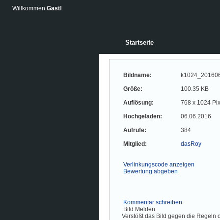
Willkommen
Gast!
Startseite
Bildname:
k1024_201606
Größe:
100.35 KB
Auflösung:
768 x 1024 Pix
Hochgeladen:
06.06.2016
Aufrufe:
384
Mitglied:
dasRoy
Verlinkungscode anzeigen
Bewertung abgeben
Kommentar schreiben
Bild Melden
Verstößt das Bild gegen die Regeln o