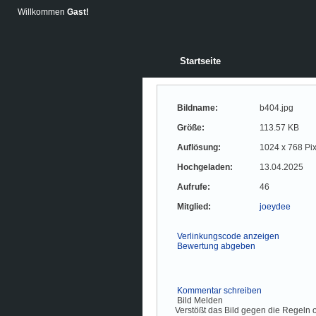
Willkommen
Gast!
Startseite
Bildname:
b404.jpg
Größe:
113.57 KB
Auflösung:
1024 x 768 Pix
Hochgeladen:
13.04.2025
Aufrufe:
46
Mitglied:
joeydee
Verlinkungscode anzeigen
Bewertung abgeben
Kommentar schreiben
Bild Melden
Verstößt das Bild gegen die Regeln o