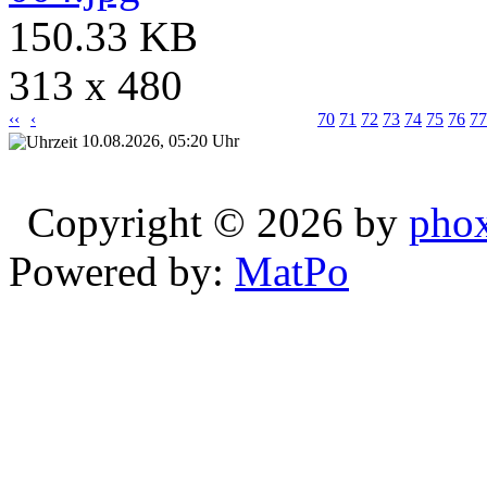
150.33 KB
313 x 480
‹‹
‹
70
71
72
73
74
75
76
77
10.08.2026, 05:20 Uhr
Copyright © 2026 by
pho
Powered by:
MatPo