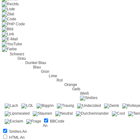
Schwarz
Grau
Dunkel Blau
Blau
Grün
Lime
Rot
Orange
Gelb
Weiß
BBCode
An
Smilies An
HTML An